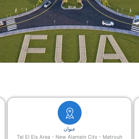
عنوان
Tel El Eis Area - New Alamein City - Matrouh